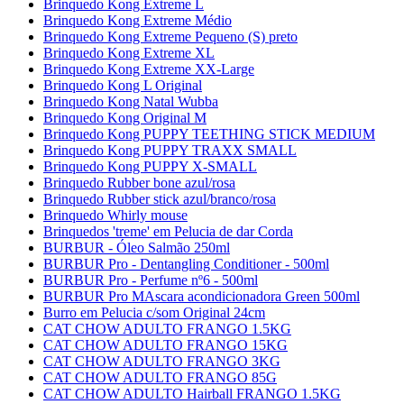
Brinquedo Kong Extreme L
Brinquedo Kong Extreme Médio
Brinquedo Kong Extreme Pequeno (S) preto
Brinquedo Kong Extreme XL
Brinquedo Kong Extreme XX-Large
Brinquedo Kong L Original
Brinquedo Kong Natal Wubba
Brinquedo Kong Original M
Brinquedo Kong PUPPY TEETHING STICK MEDIUM
Brinquedo Kong PUPPY TRAXX SMALL
Brinquedo Kong PUPPY X-SMALL
Brinquedo Rubber bone azul/rosa
Brinquedo Rubber stick azul/branco/rosa
Brinquedo Whirly mouse
Brinquedos 'treme' em Pelucia de dar Corda
BURBUR - Óleo Salmão 250ml
BURBUR Pro - Dentangling Conditioner - 500ml
BURBUR Pro - Perfume nº6 - 500ml
BURBUR Pro MAscara acondicionadora Green 500ml
Burro em Pelucia c/som Original 24cm
CAT CHOW ADULTO FRANGO 1.5KG
CAT CHOW ADULTO FRANGO 15KG
CAT CHOW ADULTO FRANGO 3KG
CAT CHOW ADULTO FRANGO 85G
CAT CHOW ADULTO Hairball FRANGO 1.5KG