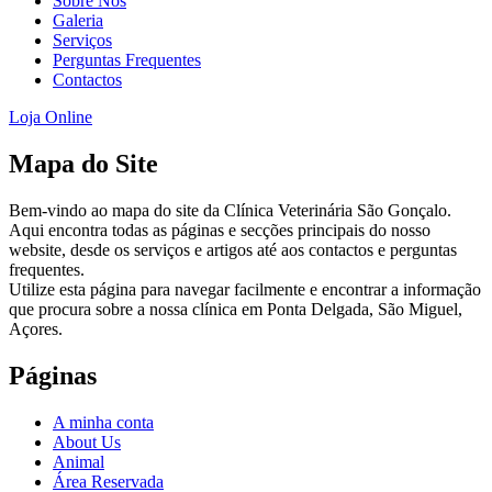
Sobre Nós
aumenta a
Galeria
probabilidade
Serviços
de ver
Perguntas Frequentes
conteúdo e
Contactos
ofertas
personalizados.
Loja Online
Mapa do Site
Bem-vindo ao mapa do site da Clínica Veterinária São Gonçalo.
Aqui encontra todas as páginas e secções principais do nosso
website, desde os serviços e artigos até aos contactos e perguntas
frequentes.
Utilize esta página para navegar facilmente e encontrar a informação
que procura sobre a nossa clínica em Ponta Delgada, São Miguel,
Açores.
Páginas
A minha conta
About Us
Animal
Área Reservada