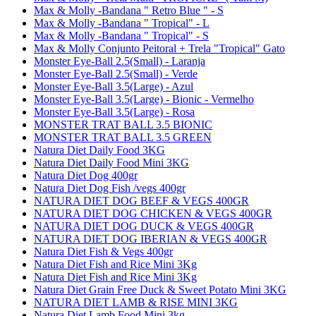
Max & Molly -Bandana " Retro Blue " - S
Max & Molly -Bandana " Tropical" - L
Max & Molly -Bandana " Tropical" - S
Max & Molly Conjunto Peitoral + Trela "Tropical" Gato
Monster Eye-Ball 2.5(Small) - Laranja
Monster Eye-Ball 2.5(Small) - Verde
Monster Eye-Ball 3.5(Large) - Azul
Monster Eye-Ball 3.5(Large) - Bionic - Vermelho
Monster Eye-Ball 3.5(Large) - Rosa
MONSTER TRAT BALL 3.5 BIONIC
MONSTER TRAT BALL 3.5 GREEN
Natura Diet Daily Food 3KG
Natura Diet Daily Food Mini 3KG
Natura Diet Dog 400gr
Natura Diet Dog Fish /vegs 400gr
NATURA DIET DOG BEEF & VEGS 400GR
NATURA DIET DOG CHICKEN & VEGS 400GR
NATURA DIET DOG DUCK & VEGS 400GR
NATURA DIET DOG IBERIAN & VEGS 400GR
Natura Diet Fish & Vegs 400gr
Natura Diet Fish and Rice Mini 3Kg
Natura Diet Fish and Rice Mini 3Kg
Natura Diet Grain Free Duck & Sweet Potato Mini 3KG
NATURA DIET LAMB & RISE MINI 3KG
Natura Diet Lamb Food Mini 3kg