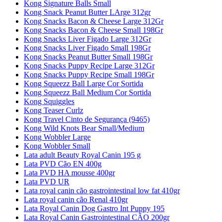
Kong Signature Balls Small
Kong Snack Peanut Butter LArge 312gr
Kong Snacks Bacon & Cheese Large 312Gr
Kong Snacks Bacon & Cheese Small 198Gr
Kong Snacks Liver Figado Large 312Gr
Kong Snacks Liver Figado Small 198Gr
Kong Snacks Peanut Butter Small 198Gr
Kong Snacks Puppy Recipe Large 312Gr
Kong Snacks Puppy Recipe Small 198Gr
Kong Squeezz Ball Large Cor Sortida
Kong Squeezz Ball Medium Cor Sortida
Kong Squiggles
Kong Teaser Curlz
Kong Travel Cinto de Segurança (9465)
Kong Wild Knots Bear Small/Medium
Kong Wobbler Large
Kong Wobbler Small
Lata adult Beauty Royal Canin 195 g
Lata PVD Cão EN 400g
Lata PVD HA mousse 400gr
Lata PVD UR
Lata royal canin cão gastrointestinal low fat 410gr
Lata royal canin cão Renal 410gr
Lata Royal Canin Dog Gastro Int Puppy 195
Lata Royal Canin Gastrointestinal CÃO 200gr