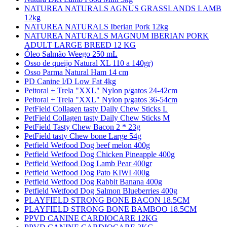
NATUREA NATURALS AGNUS GRASSLANDS LAMB
12kg
NATUREA NATURALS Iberian Pork 12kg
NATUREA NATURALS MAGNUM IBERIAN PORK
ADULT LARGE BREED 12 KG
Óleo Salmão Weego 250 mL
Osso de queijo Natural XL 110 a 140gr)
Osso Parma Natural Ham 14 cm
PD Canine I/D Low Fat 4kg
Peitoral + Trela "XXL" Nylon p/gatos 24-42cm
Peitoral + Trela "XXL" Nylon p/gatos 36-54cm
PetField Collagen tasty Daily Chew Sticks L
PetField Collagen tasty Daily Chew Sticks M
PetField Tasty Chew Bacon 2 * 23g
PetField tasty Chew bone Large 54g
Petfield Wetfood Dog beef melon 400g
Petfield Wetfood Dog Chicken Pineapple 400g
Petfield Wetfood Dog Lamb Pear 400gr
Petfield Wetfood Dog Pato KIWI 400g
Petfield Wetfood Dog Rabbit Banana 400g
Petfield Wetfood Dog Salmon Blueberries 400g
PLAYFIELD STRONG BONE BACON 18.5CM
PLAYFIELD STRONG BONE BAMBOO 18.5CM
PPVD CANINE CARDIOCARE 12KG