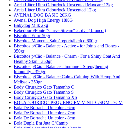
Areia Litter Ultra Odourlock Unscented Maxcare 12kg
Areia Litter Ultra Odourlock Unscented 12kg
AVENAL DOG BASIC 20KG
Avenal Dog High Energy 18KG
Babydog Milk 2kg
Bebedouro/Fonte "Curve Stream" 2.5LT ( branco )
Biscoitos Educ 50gr
Biscoitos Moments Salmão/perú/iberico 600gr
Biscoitos p/Cão - Balance - Active - for Joints and Bones -
350gr
Biscoitos p/Cão - Balance - Charm - For a Shiny Coat And
Healthy Skin - 350gr
Biscoitos p/Cão - Balance - Immune - Strengthening
Immunity - 350gr
Biscoitos p/Cão - Balance Calm- Calming With Hemp And
Melissa - 350gr
Body Cirurgico Gato Tamanho O
Body Cirurgico Gato Tamanho S
Body Cirurgico Gato Tamanho XS
BOLA "OURIÇO" PEQUENO EM VINIL C/SOM - 7CM
Bola De Borracha Unicolor - 6cm
Bola De Borracha Unicolor - 7cm
Bola De Borracha Unicolor - 8cm
Bola Dupla Em Juta C/Catnip