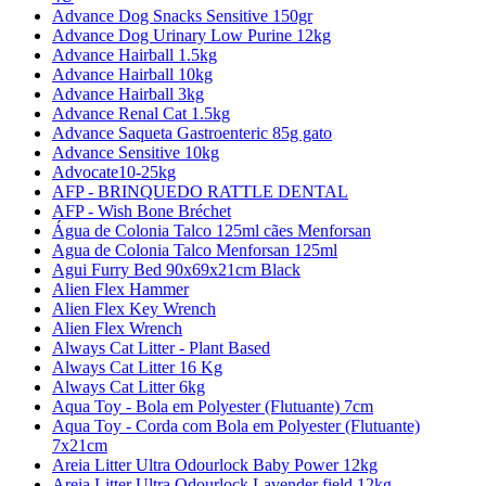
Advance Dog Snacks Sensitive 150gr
Advance Dog Urinary Low Purine 12kg
Advance Hairball 1.5kg
Advance Hairball 10kg
Advance Hairball 3kg
Advance Renal Cat 1.5kg
Advance Saqueta Gastroenteric 85g gato
Advance Sensitive 10kg
Advocate10-25kg
AFP - BRINQUEDO RATTLE DENTAL
AFP - Wish Bone Bréchet
Água de Colonia Talco 125ml cães Menforsan
Agua de Colonia Talco Menforsan 125ml
Agui Furry Bed 90x69x21cm Black
Alien Flex Hammer
Alien Flex Key Wrench
Alien Flex Wrench
Always Cat Litter - Plant Based
Always Cat Litter 16 Kg
Always Cat Litter 6kg
Aqua Toy - Bola em Polyester (Flutuante) 7cm
Aqua Toy - Corda com Bola em Polyester (Flutuante)
7x21cm
Areia Litter Ultra Odourlock Baby Power 12kg
Areia Litter Ultra Odourlock Lavender field 12kg