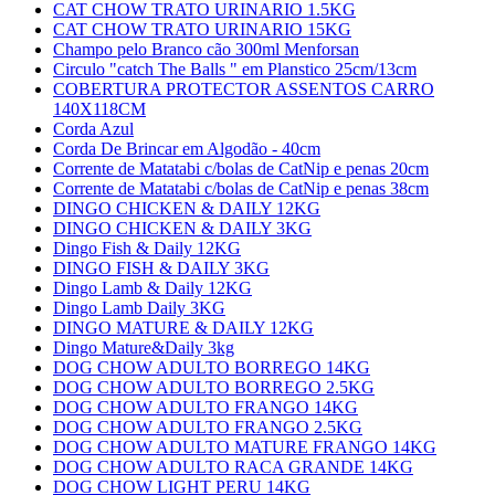
CAT CHOW TRATO URINARIO 1.5KG
CAT CHOW TRATO URINARIO 15KG
Champo pelo Branco cão 300ml Menforsan
Circulo "catch The Balls " em Planstico 25cm/13cm
COBERTURA PROTECTOR ASSENTOS CARRO
140X118CM
Corda Azul
Corda De Brincar em Algodão - 40cm
Corrente de Matatabi c/bolas de CatNip e penas 20cm
Corrente de Matatabi c/bolas de CatNip e penas 38cm
DINGO CHICKEN & DAILY 12KG
DINGO CHICKEN & DAILY 3KG
Dingo Fish & Daily 12KG
DINGO FISH & DAILY 3KG
Dingo Lamb & Daily 12KG
Dingo Lamb Daily 3KG
DINGO MATURE & DAILY 12KG
Dingo Mature&Daily 3kg
DOG CHOW ADULTO BORREGO 14KG
DOG CHOW ADULTO BORREGO 2.5KG
DOG CHOW ADULTO FRANGO 14KG
DOG CHOW ADULTO FRANGO 2.5KG
DOG CHOW ADULTO MATURE FRANGO 14KG
DOG CHOW ADULTO RACA GRANDE 14KG
DOG CHOW LIGHT PERU 14KG