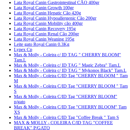
Lata Royal Canin Gastrointestinal CÃO 400gr
Lata Royal Canin Growth 100gr
Lata Royal Canin Hepatic Cão 420g
Lata Royal Canin Hypoallergenic Cão 200gr
Lata Royal Canin Mobility cão 400gr
Lata Royal Canin Recovery 195g
Lata Royal Canin Renal Cão 200gr
Lata Royal Canin Weaning 195g
Leite gato Royal Canin 0.3Kg
Lypex Cp
Max & Molly - Coleira c/ ID TAG " CHERRY BLOOM"
Tam.L
Max & Molly - Coleira c/ ID TAG " Magic Zebra" Tam.L
Max & Molly - Coleira c/ ID TAG " Mykonos Black" Tam.L
Max & Molly - Coleira C/ID Tag "CHERRY BLOOM " Tam
M
Max & Molly - Coleira C/ID Tag "CHERRY BLOOM " Tam
S
Max & Molly - Coleira C/ID Tag "CHERRY BLOOM"
p/gato
Max & Molly - Coleira C/ID Tag "CHERRY BLOOM" Tam
XS
Max & Molly - Coleira C/ID Tag "Coffee Break " Tam S
MAX & MOLLY - COLEIRA C/ID TAG "COFFEE
BREAK" P/GATO