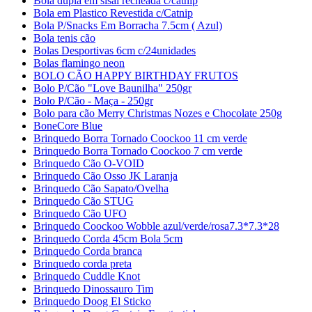
Bola dupla em sisal recheada c/catnip
Bola em Plastico Revestida c/Catnip
Bola P/Snacks Em Borracha 7.5cm ( Azul)
Bola tenis cão
Bolas Desportivas 6cm c/24unidades
Bolas flamingo neon
BOLO CÃO HAPPY BIRTHDAY FRUTOS
Bolo P/Cão "Love Baunilha" 250gr
Bolo P/Cão - Maça - 250gr
Bolo para cão Merry Christmas Nozes e Chocolate 250g
BoneCore Blue
Brinquedo Borra Tornado Coockoo 11 cm verde
Brinquedo Borra Tornado Coockoo 7 cm verde
Brinquedo Cão O-VOID
Brinquedo Cão Osso JK Laranja
Brinquedo Cão Sapato/Ovelha
Brinquedo Cão STUG
Brinquedo Cão UFO
Brinquedo Coockoo Wobble azul/verde/rosa7.3*7.3*28
Brinquedo Corda 45cm Bola 5cm
Brinquedo Corda branca
Brinquedo corda preta
Brinquedo Cuddle Knot
Brinquedo Dinossauro Tim
Brinquedo Doog El Sticko