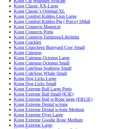
Kong Cat Wrangler Avocate
Kong Classic XX-Large
Kong Classic`s Original XL
Kong Comfort Kiddos Lion Large
Kong Comfort Kiddos Pig ( Porco) SMall
Kong Connects Magnicat
Kong Connects Porta
Kong Connects Tartaruga/Libelinha
Kong Crackles
Kong Cruncheez Barnyard Cow Small
Kong Cuteseas
Kong Cuteseas Octopus Large
Kong Cuteseas Octopus Small
Kong CuteSeas Seahorse Small
Kong CuteSeas Whale Small
Kong Dog Licks Large
Kong Dog Licks Small
Kong Extreme Ball Large Preto
Kong Extreme Ball Small (K3E)
Kong Extreme Ball w/Rope large (EB12E)
Kong Extreme Dental w/rope
Kong Extreme Dental w/rope Medium
Kong Extreme Flyer Large
Kong Extreme Goodie Bone Medium
Kong Extreme Large