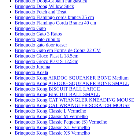
Brinquedo Doog-Captain Fangtastick
Brinquedo Doog-Willow Stick
Brinquedo Fetch and Treat
Brinquedo Flamingo corda branca 35 cm
Brinquedo Flamingo Corda Branca 40 cm
Brinquedo Gato
Brinquedo Gato 3 Ratos
Brinquedo gato cubulto
Brinquedo gato door teaser
Brinquedo Gato em Forma de Cobra 22 CM
Brinquedo Gioco Plast L 18.5cm
Brinquedo Gioco Plast S 12.5cm
Brinquedo Jurema
Brinquedo Koala
Brinquedo Kong AIRDOG SQUEAKER BONE Medium
Brinquedo Kong AIRDOG SQUEAKER BONE SMALL
Brinquedo Kong BISCUIT BALL LARGE
Brinquedo Kong BISCUIT BALL SMALL
Brinquedo Kong CAT WRANGLER KNEADING MOUSE
Brinquedo Kong CAT WRANGLER SCRATCH MOUSE
Brinquedo Kong Classic L Vermelho
Brinquedo Kong Classic M Vermelho
Brinquedo Kong Classic Pequeno (S) Vermelho
Brinquedo Kong Classic XL Vermelho
Brinquedo Kong Classic XS Vermelho