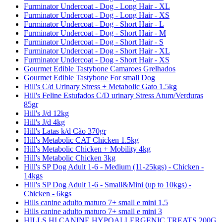
Furminator Undercoat - Dog - Long Hair - XL
Furminator Undercoat - Dog - Long Hair - XS
Furminator Undercoat - Dog - Short Hair - L
Furminator Undercoat - Dog - Short Hair - M
Furminator Undercoat - Dog - Short Hair - S
Furminator Undercoat - Dog - Short Hair - XL
Furminator Undercoat - Dog - Short Hair - XS
Gourmet Edible Tastybone Camaroes Grelhados
Gourmet Edible Tastybone For small Dog
Hill's C/d Urinary Stress + Metabolic Gato 1.5kg
Hill's Feline Estufados C/D urinary Stress Atum/Verduras
85gr
Hill's J/d 12kg
Hill's J/d 4kg
Hill's Latas k/d Cão 370gr
Hill's Metabolic CAT Chicken 1.5kg
Hill's Metabolic Chicken + Mobility 4kg
Hill's Metabolic Chicken 3kg
Hill's SP Dog Adult 1-6 - Medium (11-25kgs) - Chicken -
14kgs
Hill's SP Dog Adult 1-6 - Small&Mini (up to 10kgs) -
Chicken - 6kgs
Hills canine adulto maturo 7+ small e mini 1,5
Hills canine adulto maturo 7+ small e mini 3
HILLS HI CANINE HYPOALLERGENIC TREATS 200G