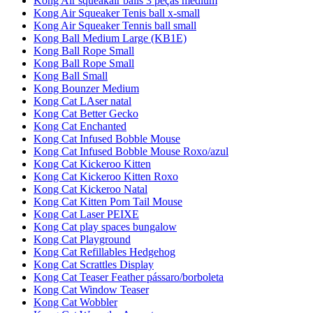
Kong Air squeakair balls 3 peças medium
Kong Air Squeaker Tenis ball x-small
Kong Air Squeaker Tennis ball small
Kong Ball Medium Large (KB1E)
Kong Ball Rope Small
Kong Ball Rope Small
Kong Ball Small
Kong Bounzer Medium
Kong Cat LAser natal
Kong Cat Better Gecko
Kong Cat Enchanted
Kong Cat Infused Bobble Mouse
Kong Cat Infused Bobble Mouse Roxo/azul
Kong Cat Kickeroo Kitten
Kong Cat Kickeroo Kitten Roxo
Kong Cat Kickeroo Natal
Kong Cat Kitten Pom Tail Mouse
Kong Cat Laser PEIXE
Kong Cat play spaces bungalow
Kong Cat Playground
Kong Cat Refillables Hedgehog
Kong Cat Scrattles Display
Kong Cat Teaser Feather pássaro/borboleta
Kong Cat Window Teaser
Kong Cat Wobbler