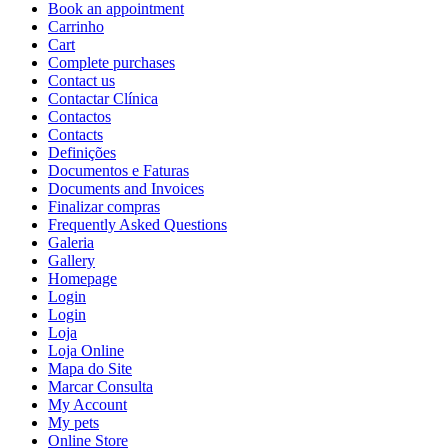
Book an appointment
Carrinho
Cart
Complete purchases
Contact us
Contactar Clínica
Contactos
Contacts
Definições
Documentos e Faturas
Documents and Invoices
Finalizar compras
Frequently Asked Questions
Galeria
Gallery
Homepage
Login
Login
Loja
Loja Online
Mapa do Site
Marcar Consulta
My Account
My pets
Online Store