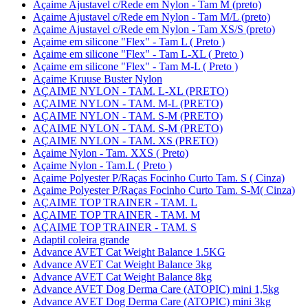
Açaime Ajustavel c/Rede em Nylon - Tam M (preto)
Açaime Ajustavel c/Rede em Nylon - Tam M/L (preto)
Açaime Ajustavel c/Rede em Nylon - Tam XS/S (preto)
Açaime em silicone "Flex" - Tam L ( Preto )
Açaime em silicone "Flex" - Tam L-XL ( Preto )
Açaime em silicone "Flex" - Tam M-L ( Preto )
Açaime Kruuse Buster Nylon
AÇAIME NYLON - TAM. L-XL (PRETO)
AÇAIME NYLON - TAM. M-L (PRETO)
AÇAIME NYLON - TAM. S-M (PRETO)
AÇAIME NYLON - TAM. S-M (PRETO)
AÇAIME NYLON - TAM. XS (PRETO)
Açaime Nylon - Tam. XXS ( Preto)
Açaime Nylon - Tam.L ( Preto )
Açaime Polyester P/Raças Focinho Curto Tam. S ( Cinza)
Açaime Polyester P/Raças Focinho Curto Tam. S-M( Cinza)
AÇAIME TOP TRAINER - TAM. L
AÇAIME TOP TRAINER - TAM. M
AÇAIME TOP TRAINER - TAM. S
Adaptil coleira grande
Advance AVET Cat Weight Balance 1.5KG
Advance AVET Cat Weight Balance 3kg
Advance AVET Cat Weight Balance 8kg
Advance AVET Dog Derma Care (ATOPIC) mini 1,5kg
Advance AVET Dog Derma Care (ATOPIC) mini 3kg