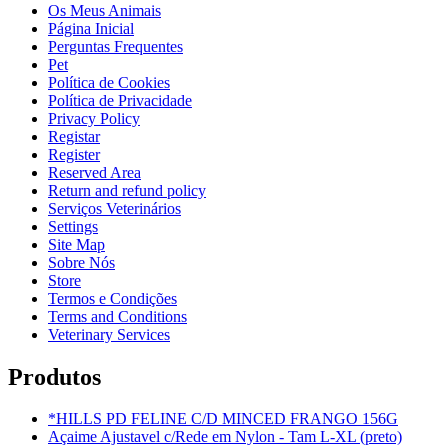
Os Meus Animais
Página Inicial
Perguntas Frequentes
Pet
Política de Cookies
Política de Privacidade
Privacy Policy
Registar
Register
Reserved Area
Return and refund policy
Serviços Veterinários
Settings
Site Map
Sobre Nós
Store
Termos e Condições
Terms and Conditions
Veterinary Services
Produtos
*HILLS PD FELINE C/D MINCED FRANGO 156G
Açaime Ajustavel c/Rede em Nylon - Tam L-XL (preto)