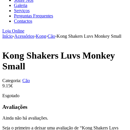
Sobre Nós
aumenta a
Galeria
probabilidade
Serviços
de ver
Perguntas Frequentes
conteúdo e
Contactos
ofertas
personalizados.
Loja Online
Início
›
Acessórios
›
Kong
›
Cão
›
Kong Shakers Luvs Monkey Small
Kong Shakers Luvs Monkey
Small
Categoria:
Cão
9.15€
Esgotado
Avaliações
Ainda não há avaliações.
Seja o primeiro a deixar uma avaliação de “Kong Shakers Luvs