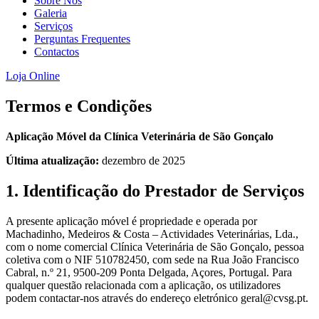
Sobre Nós
aumenta a
Galeria
probabilidade
Serviços
de ver
Perguntas Frequentes
conteúdo e
Contactos
ofertas
personalizados.
Loja Online
Termos e Condições
Aplicação Móvel da Clínica Veterinária de São Gonçalo
Última atualização:
dezembro de 2025
1. Identificação do Prestador de Serviços
A presente aplicação móvel é propriedade e operada por
Machadinho, Medeiros & Costa – Actividades Veterinárias, Lda.,
com o nome comercial Clínica Veterinária de São Gonçalo, pessoa
coletiva com o NIF 510782450, com sede na Rua João Francisco
Cabral, n.º 21, 9500-209 Ponta Delgada, Açores, Portugal. Para
qualquer questão relacionada com a aplicação, os utilizadores
podem contactar-nos através do endereço eletrónico geral@cvsg.pt.