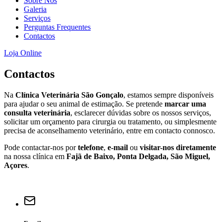
Sobre Nós
aumenta a
Galeria
probabilidade
Serviços
de ver
Perguntas Frequentes
conteúdo e
Contactos
ofertas
personalizados.
Loja Online
Contactos
Na
Clínica Veterinária São Gonçalo
, estamos sempre disponíveis
para ajudar o seu animal de estimação. Se pretende
marcar uma
consulta veterinária
, esclarecer dúvidas sobre os nossos serviços,
solicitar um orçamento para cirurgia ou tratamento, ou simplesmente
precisa de aconselhamento veterinário, entre em contacto connosco.
Pode contactar-nos por
telefone
,
e-mail
ou
visitar-nos diretamente
na nossa clínica em
Fajã de Baixo, Ponta Delgada, São Miguel,
Açores
.