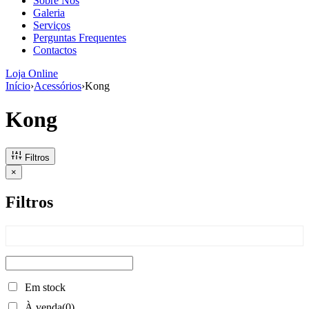
Sobre Nós
aumenta a
Galeria
probabilidade
Serviços
de ver
Perguntas Frequentes
conteúdo e
Contactos
ofertas
personalizados.
Loja Online
Início
›
Acessórios
›
Kong
Kong
Filtros
×
Filtros
Em stock
À venda
(0)