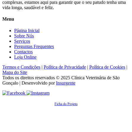
complexas, estamos aqui para garantir que o seu patudo tenha uma
vida longa, saudável e feliz.
Menu
Página Inicial
Sobre Nós
Serviços
Perguntas Frequentes
Contactos
Loja Online
Termos e Condições
|
Política de Privacidade
|
Política de Cookies
|
Mapa do Site
Todos os direitos reservados © 2025
Clínica Veterinária de São
Gonçalo
| Desenvolvido por
Insurgente
Ficha do Projeto