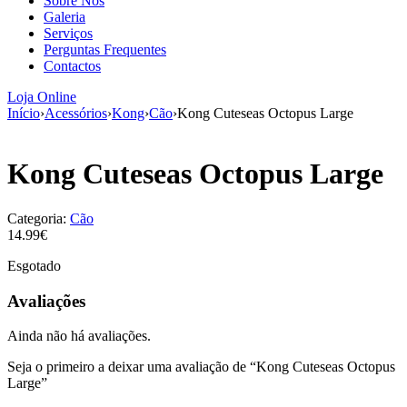
Sobre Nós
aumenta a
Galeria
probabilidade
Serviços
de ver
Perguntas Frequentes
conteúdo e
Contactos
ofertas
personalizados.
Loja Online
Início
›
Acessórios
›
Kong
›
Cão
›
Kong Cuteseas Octopus Large
Kong Cuteseas Octopus Large
Categoria:
Cão
14.99€
Esgotado
Avaliações
Ainda não há avaliações.
Seja o primeiro a deixar uma avaliação de “Kong Cuteseas Octopus
Large”