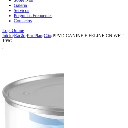
Sobre Nós
aumenta a
Galeria
probabilidade
Serviços
de ver
Perguntas Frequentes
conteúdo e
Contactos
ofertas
personalizados.
Loja Online
Início
›
Ração
›
Pro Plan
›
Cão
›
PPVD CANINE E FELINE CN WET
195G