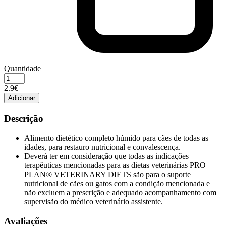
Quantidade
Quantidade
de
2.9€
PPVD
Adicionar
CANINE
E
Descrição
FELINE
CN
Alimento dietético completo húmido para cães de todas as
WET
idades, para restauro nutricional e convalescença.
195G
Deverá ter em consideração que todas as indicações
terapêuticas mencionadas para as dietas veterinárias PRO
PLAN® VETERINARY DIETS são para o suporte
nutricional de cães ou gatos com a condição mencionada e
não excluem a prescrição e adequado acompanhamento com
supervisão do médico veterinário assistente.
Avaliações