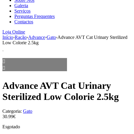
Sobre Nós
aumenta a
Galeria
probabilidade
Serviços
de ver
Perguntas Frequentes
conteúdo e
Contactos
ofertas
personalizados.
Loja Online
Início
›
Ração
›
Advance
›
Gato
›
Advance AVT Cat Urinary Sterilized
Low Colorie 2.5kg
Advance AVT Cat Urinary
Sterilized Low Colorie 2.5kg
Categoria:
Gato
30.99€
Esgotado