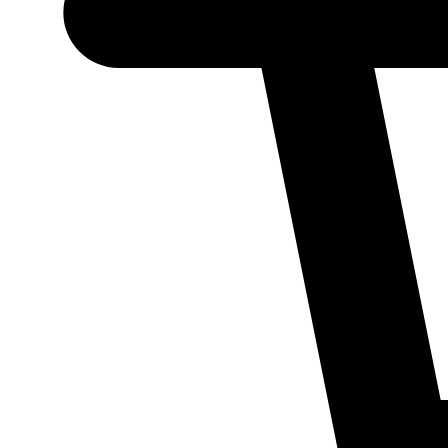
Necessário
Esses cookies
não são
opcionais.
Eles são
necessários
para o
funcionamento
do site.
Estatísticos
Para que
possamos
melhorar a
funcionalidade
e a estrutura
do site, com
base em como
ele é utilizado.
Experiência