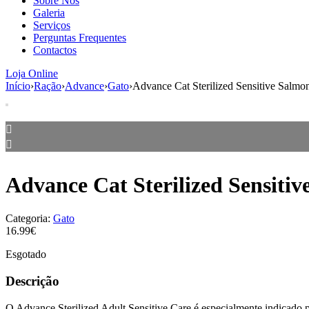
Sobre Nós
Galeria
Serviços
Perguntas Frequentes
Contactos
Loja Online
Início
›
Ração
›
Advance
›
Gato
›
Advance Cat Sterilized Sensitive Salmo
Advance Cat Sterilized Sensitiv
Categoria:
Gato
16.99€
Esgotado
Descrição
O Advance Sterilized Adult Sensitive Care é especialmente indicado p