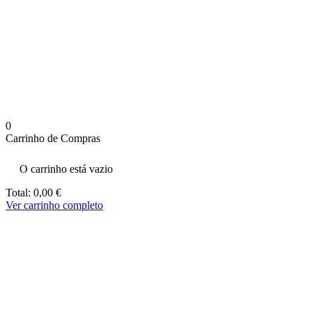
aumenta a
probabilidade
de ver
conteúdo e
ofertas
personalizados.
0
Carrinho de Compras
O carrinho está vazio
Total:
0,00
€
Ver carrinho completo