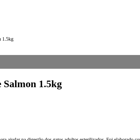
n 1.5kg
e Salmon 1.5kg
ara ajudar na digestão dos gatos adultos esterilizados. Foi elaborado