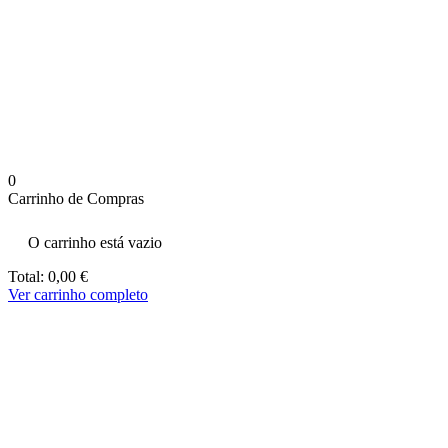
aumenta a
probabilidade
de ver
conteúdo e
ofertas
personalizados.
0
Carrinho de Compras
O carrinho está vazio
Total:
0,00
€
Ver carrinho completo