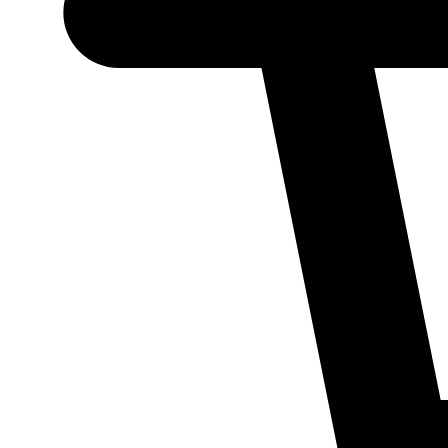
Necessário
Esses cookies
não são
opcionais.
Eles são
necessários
para o
funcionamento
do site.
Estatísticos
Para que
possamos
melhorar a
funcionalidade
e a estrutura
do site, com
base em como
ele é utilizado.
Experiência