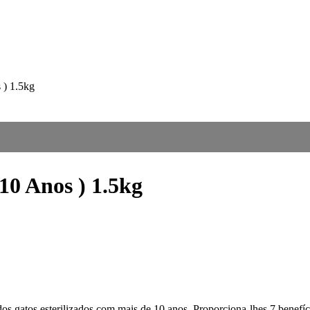
 ) 1.5kg
10 Anos ) 1.5kg
dos gatos esterilizados com mais de 10 anos. Proporciona-lhes 7 benefí