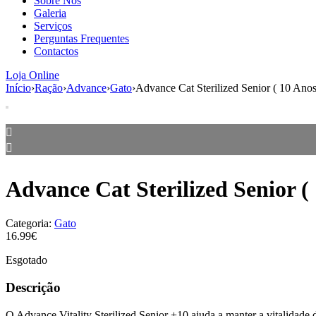
Sobre Nós
Galeria
Serviços
Perguntas Frequentes
Contactos
Loja Online
Início
›
Ração
›
Advance
›
Gato
›
Advance Cat Sterilized Senior ( 10 Anos
Advance Cat Sterilized Senior ( 
Categoria:
Gato
16.99€
Esgotado
Descrição
O Advance Vitality Sterilized Senior +10 ajuda a manter a vitalidade 