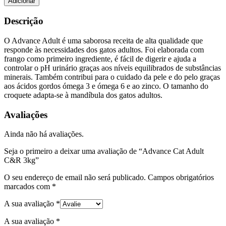
Adicionar
Cat
Adult
Descrição
C&R
3kg
O Advance Adult é uma saborosa receita de alta qualidade que
responde às necessidades dos gatos adultos. Foi elaborada com
frango como primeiro ingrediente, é fácil de digerir e ajuda a
controlar o pH urinário graças aos níveis equilibrados de substâncias
minerais. Também contribui para o cuidado da pele e do pelo graças
aos ácidos gordos ómega 3 e ómega 6 e ao zinco. O tamanho do
croquete adapta-se à mandíbula dos gatos adultos.
Avaliações
Ainda não há avaliações.
Seja o primeiro a deixar uma avaliação de “Advance Cat Adult
C&R 3kg”
O seu endereço de email não será publicado.
Campos obrigatórios
marcados com
*
A sua avaliação
*
A sua avaliação
*