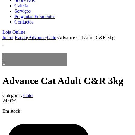
Sobre Nós
aumenta a
Galeria
probabilidade
Serviços
de ver
Perguntas Frequentes
conteúdo e
Contactos
ofertas
personalizados.
Loja Online
Início
›
Ração
›
Advance
›
Gato
›
Advance Cat Adult C&R 3kg
Advance Cat Adult C&R 3kg
Categoria:
Gato
24.99€
Em stock