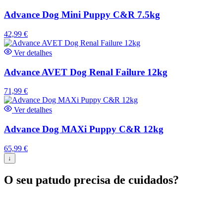
Advance Dog Mini Puppy C&R 7.5kg
42,99
€
Ver detalhes
Advance AVET Dog Renal Failure 12kg
71,99
€
Ver detalhes
Advance Dog MAXi Puppy C&R 12kg
65,99
€
↓
O seu patudo precisa de cuidados?
Agende já a sua consulta com a nossa equipa.
Marcar Consulta