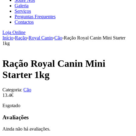
Sobre Nós
aumenta a
Galeria
probabilidade
Serviços
de ver
Perguntas Frequentes
conteúdo e
Contactos
ofertas
personalizados.
Loja Online
Início
›
Ração
›
Royal Canin
›
Cão
›
Ração Royal Canin Mini Starter
1kg
Ração Royal Canin Mini
Starter 1kg
Categoria:
Cão
13.4€
Esgotado
Avaliações
Ainda não há avaliações.