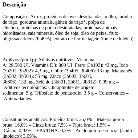
Descrição
Composição : Arroz, proteínas de aves desidratadas, milho, farinha
de trigo, gorduras animais, glúten de trigo*, polpa de
chicória, proteínas de porco desidratadas, proteínas animais
hidrolisadas, sais minerais, óleo de soja, óleo de peixe, fruto-
oligossacarídeos (0,49%), extrato de flor de tagete (fonte de luteína).
Aditivos (por kg): Aditivos nutritivos: Vitamina
A: 29.500 UI, Vitamina D3: 800 UI, Ferro (3b103): 43 mg, Iodo
(3b201, 3b202): 4,3 mg, Cobre (3b405, 3b406): 13 mg, Manganês
(3b502, 3b504): 55 mg, Zinco (3b603, 3b605,
3b606): 132 mg, Selénio (3b801, 3b811, 3b812): 0,09 mg –
Aditivos tecnológicos: Clinoptilolite de origem
sedimentar: 5 g, Trifosfato de pentasódio: 3,5 g – Conservantes –
Antioxidantes.
Constituintes analíticos: Proteína bruta: 25,0% – Matéria gorda
bruta: 16,0% – Cinza bruta: 7,5% – Fibra bruta: 1,5% –
Cálcio: 0,92% – EPA/DHA: 0,3% – Ácido gordo essencial (ácido
linoleico): 3,09%.