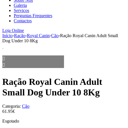
Sobre Nós
aumenta a
Galeria
probabilidade
Serviços
de ver
Perguntas Frequentes
conteúdo e
Contactos
ofertas
personalizados.
Loja Online
Início
›
Ração
›
Royal Canin
›
Cão
›
Ração Royal Canin Adult Small
Dog Under 10 8Kg
Ração Royal Canin Adult
Small Dog Under 10 8Kg
Categoria:
Cão
61.95€
Esgotado