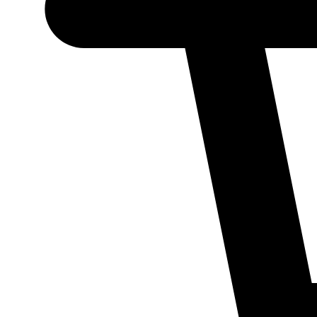
Necessário
Esses cookies
não são
opcionais.
Eles são
necessários
para o
funcionamento
do site.
Estatísticos
Para que
possamos
melhorar a
funcionalidade
e a estrutura
do site, com
base em como
ele é utilizado.
Experiência