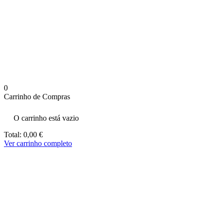
aumenta a
probabilidade
de ver
conteúdo e
ofertas
personalizados.
0
Carrinho de Compras
O carrinho está vazio
Total:
0,00
€
Ver carrinho completo