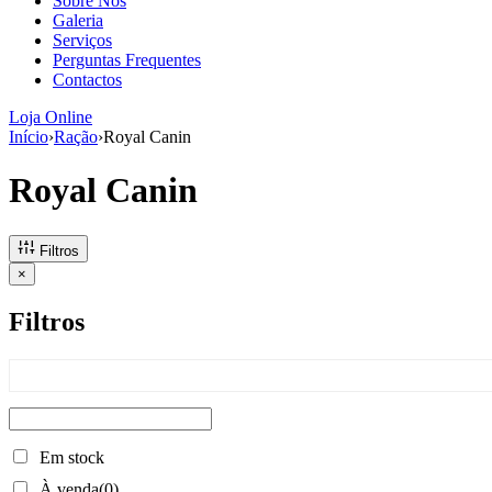
Sobre Nós
Galeria
Serviços
Perguntas Frequentes
Contactos
Loja Online
Início
›
Ração
›
Royal Canin
Royal Canin
Filtros
×
Filtros
Em stock
À venda
(0)