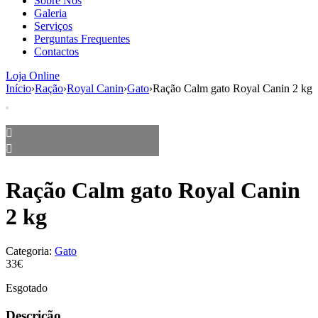
Sobre Nós
aumenta a
Galeria
probabilidade
Serviços
de ver
Perguntas Frequentes
conteúdo e
Contactos
ofertas
personalizados.
Loja Online
Início
›
Ração
›
Royal Canin
›
Gato
›
Ração Calm gato Royal Canin 2 kg
Ração Calm gato Royal Canin
2 kg
Categoria:
Gato
33€
Esgotado
Descrição