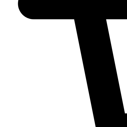
Necessário
Esses cookies
não são
opcionais.
Eles são
necessários
para o
funcionamento
do site.
Estatísticos
Para que
possamos
melhorar a
funcionalidade
e a estrutura
do site, com
base em como
ele é utilizado.
Experiência