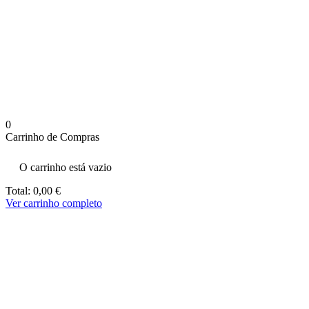
aumenta a
probabilidade
de ver
conteúdo e
ofertas
personalizados.
0
Carrinho de Compras
O carrinho está vazio
Total:
0,00
€
Ver carrinho completo