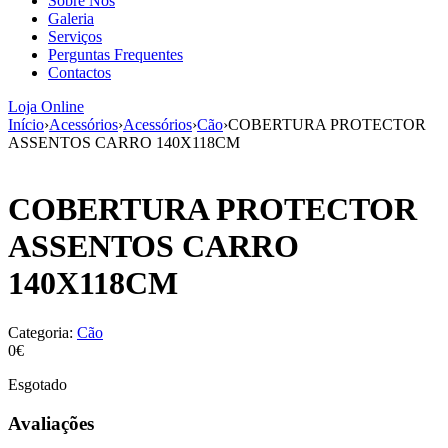
Sobre Nós
aumenta a
Galeria
probabilidade
Serviços
de ver
Perguntas Frequentes
conteúdo e
Contactos
ofertas
personalizados.
Loja Online
Início
›
Acessórios
›
Acessórios
›
Cão
›
COBERTURA PROTECTOR
ASSENTOS CARRO 140X118CM
COBERTURA PROTECTOR
ASSENTOS CARRO
140X118CM
Categoria:
Cão
0€
Esgotado
Avaliações