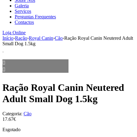
Sobre Nós
aumenta a
Galeria
probabilidade
Serviços
de ver
Perguntas Frequentes
conteúdo e
Contactos
ofertas
personalizados.
Loja Online
Início
›
Ração
›
Royal Canin
›
Cão
›
Ração Royal Canin Neutered Adult
Small Dog 1.5kg
Ração Royal Canin Neutered
Adult Small Dog 1.5kg
Categoria:
Cão
17.67€
Esgotado