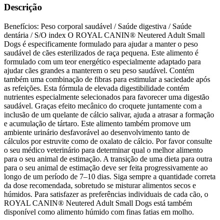
Descrição
Benefícios: Peso corporal saudável / Saúde digestiva / Saúde
dentária / S/O index O ROYAL CANIN® Neutered Adult Small
Dogs é especificamente formulado para ajudar a manter o peso
saudável de cães esterilizados de raça pequena. Este alimento é
formulado com um teor energético especialmente adaptado para
ajudar cães grandes a manterem o seu peso saudável. Contém
também uma combinação de fibras para estimular a saciedade após
as refeições. Esta fórmula de elevada digestibilidade contém
nutrientes especialmente selecionados para favorecer uma digestão
saudável. Graças efeito mecânico do croquete juntamente com a
inclusão de um quelante de cálcio salivar, ajuda a atrasar a formação
e acumulação de tártaro. Este alimento também promove um
ambiente urinário desfavorável ao desenvolvimento tanto de
cálculos por estruvite como de oxalato de cálcio. Por favor consulte
o seu médico veterinário para determinar qual o melhor alimento
para o seu animal de estimação. A transição de uma dieta para outra
para o seu animal de estimação deve ser feita progressivamente ao
longo de um período de 7–10 dias. Siga sempre a quantidade correta
da dose recomendada, sobretudo se misturar alimentos secos e
húmidos. Para satisfazer as preferências individuais de cada cão, o
ROYAL CANIN® Neutered Adult Small Dogs está também
disponível como alimento húmido com finas fatias em molho.