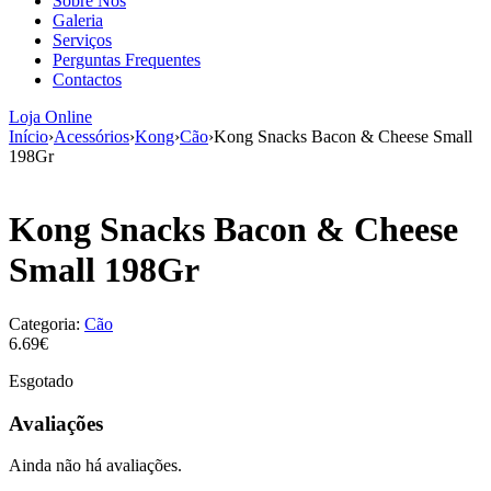
Sobre Nós
aumenta a
Galeria
probabilidade
Serviços
de ver
Perguntas Frequentes
conteúdo e
Contactos
ofertas
personalizados.
Loja Online
Início
›
Acessórios
›
Kong
›
Cão
›
Kong Snacks Bacon & Cheese Small
198Gr
Kong Snacks Bacon & Cheese
Small 198Gr
Categoria:
Cão
6.69€
Esgotado
Avaliações
Ainda não há avaliações.