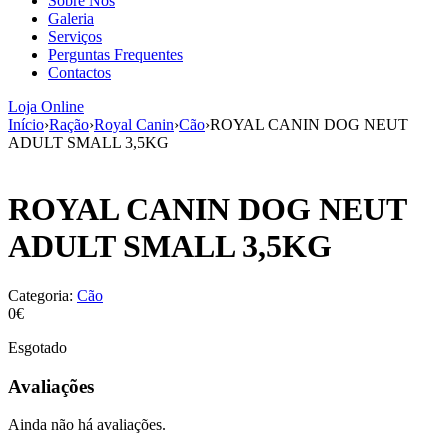
Sobre Nós
aumenta a
Galeria
probabilidade
Serviços
de ver
Perguntas Frequentes
conteúdo e
Contactos
ofertas
personalizados.
Loja Online
Início
›
Ração
›
Royal Canin
›
Cão
›
ROYAL CANIN DOG NEUT
ADULT SMALL 3,5KG
ROYAL CANIN DOG NEUT
ADULT SMALL 3,5KG
Categoria:
Cão
0€
Esgotado
Avaliações
Ainda não há avaliações.