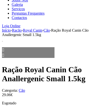
Sobre Nós
aumenta a
Galeria
probabilidade
Serviços
de ver
Perguntas Frequentes
conteúdo e
Contactos
ofertas
personalizados.
Loja Online
Início
›
Ração
›
Royal Canin
›
Cão
›
Ração Royal Canin Cão
Anallergenic Small 1.5kg
Ração Royal Canin Cão
Anallergenic Small 1.5kg
Categoria:
Cão
29.06€
Esgotado