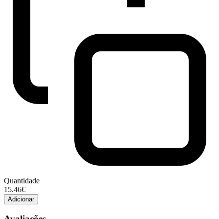
Quantidade
Quantidade
15.46€
de
Adicionar
Royal
canin
Avaliações