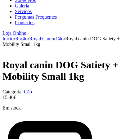
Sobre Nós
aumenta a
Galeria
probabilidade
Serviços
de ver
Perguntas Frequentes
conteúdo e
Contactos
ofertas
personalizados.
Loja Online
Início
›
Ração
›
Royal Canin
›
Cão
›
Royal canin DOG Satiety +
Mobility Small 1kg
Royal canin DOG Satiety +
Mobility Small 1kg
Categoria:
Cão
15.46€
Em stock