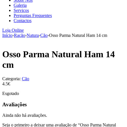
Sobre Nós
aumenta a
Galeria
probabilidade
Serviços
de ver
Perguntas Frequentes
conteúdo e
Contactos
ofertas
personalizados.
Loja Online
Início
›
Ração
›
Natura
›
Cão
›
Osso Parma Natural Ham 14 cm
Osso Parma Natural Ham 14
cm
Categoria:
Cão
4.5€
Esgotado
Avaliações
Ainda não há avaliações.
Seja o primeiro a deixar uma avaliação de “Osso Parma Natural