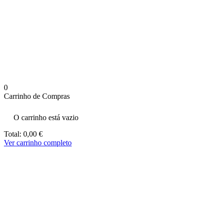
aumenta a
probabilidade
de ver
conteúdo e
ofertas
personalizados.
0
Carrinho de Compras
O carrinho está vazio
Total:
0,00
€
Ver carrinho completo