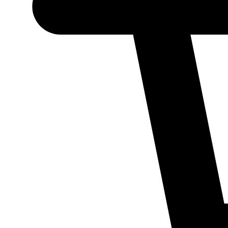
Necessário
Esses cookies
não são
opcionais.
Eles são
necessários
para o
funcionamento
do site.
Estatísticos
Para que
possamos
melhorar a
funcionalidade
e a estrutura
do site, com
base em como
ele é utilizado.
Experiência