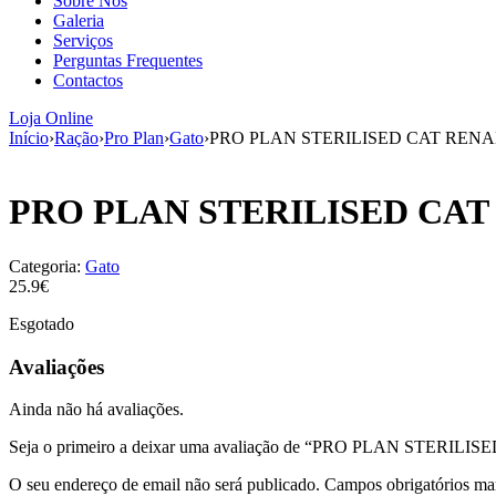
Sobre Nós
Galeria
Serviços
Perguntas Frequentes
Contactos
Loja Online
Início
›
Ração
›
Pro Plan
›
Gato
›
PRO PLAN STERILISED CAT REN
PRO PLAN STERILISED CA
Categoria:
Gato
25.9€
Esgotado
Avaliações
Ainda não há avaliações.
Seja o primeiro a deixar uma avaliação de “PRO PLAN STER
O seu endereço de email não será publicado.
Campos obrigatórios m