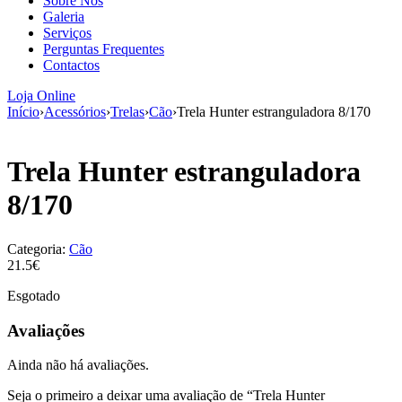
Sobre Nós
aumenta a
Galeria
probabilidade
Serviços
de ver
Perguntas Frequentes
conteúdo e
Contactos
ofertas
personalizados.
Loja Online
Início
›
Acessórios
›
Trelas
›
Cão
›
Trela Hunter estranguladora 8/170
Trela Hunter estranguladora
8/170
Categoria:
Cão
21.5€
Esgotado
Avaliações
Ainda não há avaliações.
Seja o primeiro a deixar uma avaliação de “Trela Hunter