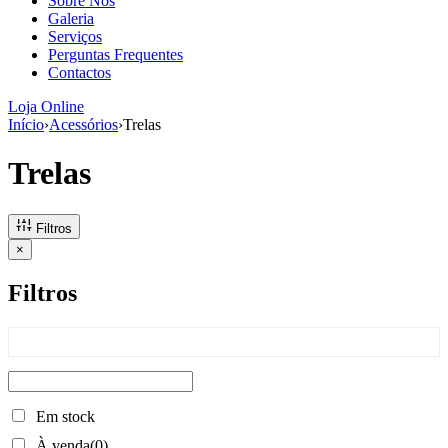
Sobre Nós
aumenta a
Galeria
probabilidade
Serviços
de ver
Perguntas Frequentes
conteúdo e
Contactos
ofertas
personalizados.
Loja Online
Início
›
Acessórios
›
Trelas
Trelas
Filtros
×
Filtros
Em stock
À venda
(0)