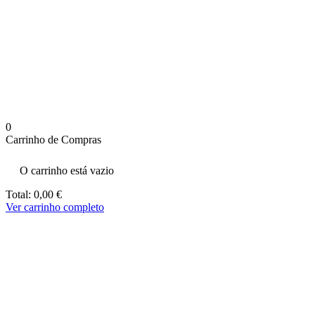
aumenta a
probabilidade
de ver
conteúdo e
ofertas
personalizados.
0
Carrinho de Compras
O carrinho está vazio
Total:
0,00
€
Ver carrinho completo