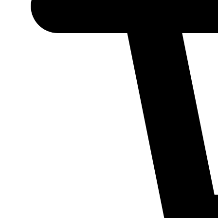
Necessário
Esses cookies
não são
opcionais.
Eles são
necessários
para o
funcionamento
do site.
Estatísticos
Para que
possamos
melhorar a
funcionalidade
e a estrutura
do site, com
base em como
ele é utilizado.
Experiência