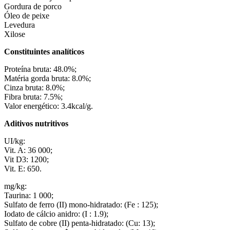
Gordura de porco
Óleo de peixe
Levedura
Xilose
Constituintes analíticos
Proteína bruta: 48.0%;
Matéria gorda bruta: 8.0%;
Cinza bruta: 8.0%;
Fibra bruta: 7.5%;
Valor energético: 3.4kcal/g.
Aditivos nutritivos
UI/kg:
Vit. A: 36 000;
Vit D3: 1200;
Vit. E: 650.
mg/kg:
Taurina: 1 000;
Sulfato de ferro (II) mono-hidratado: (Fe : 125);
Iodato de cálcio anidro: (I : 1.9);
Sulfato de cobre (II) penta-hidratado: (Cu: 13);