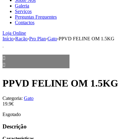
Sobre Nós
aumenta a
Galeria
probabilidade
Serviços
de ver
Perguntas Frequentes
conteúdo e
Contactos
ofertas
personalizados.
Loja Online
Início
›
Ração
›
Pro Plan
›
Gato
›
PPVD FELINE OM 1.5KG
PPVD FELINE OM 1.5KG
Categoria:
Gato
19.9€
Esgotado
Descrição
Características