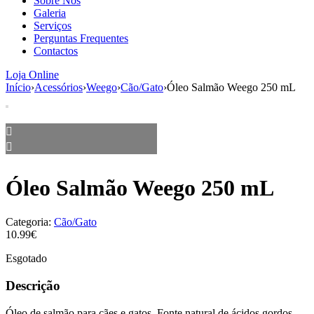
Sobre Nós
aumenta a
Galeria
probabilidade
Serviços
de ver
Perguntas Frequentes
conteúdo e
Contactos
ofertas
personalizados.
Loja Online
Início
›
Acessórios
›
Weego
›
Cão/Gato
›
Óleo Salmão Weego 250 mL
Óleo Salmão Weego 250 mL
Categoria:
Cão/Gato
10.99€
Esgotado
Descrição
Óleo de salmão para cães e gatos. Fonte natural de ácidos gordos