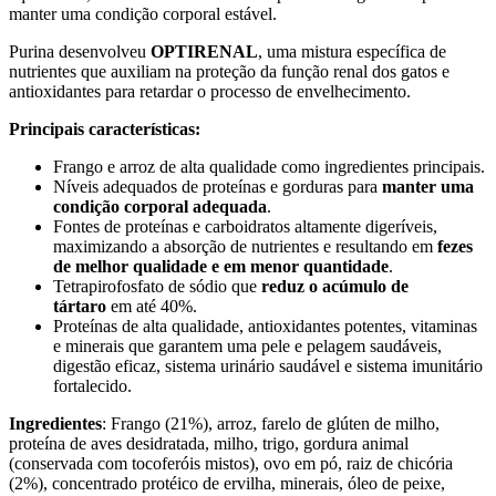
manter uma condição corporal estável.
Purina desenvolveu
OPTIRENAL
, uma mistura específica de
nutrientes que auxiliam na proteção da função renal dos gatos e
antioxidantes para retardar o processo de envelhecimento.
Principais características:
Frango e arroz de alta qualidade como ingredientes principais.
Níveis adequados de proteínas e gorduras para
manter uma
condição corporal adequada
.
Fontes de proteínas e carboidratos altamente digeríveis,
maximizando a absorção de nutrientes e resultando em
fezes
de melhor qualidade e em menor quantidade
.
Tetrapirofosfato de sódio que
reduz o acúmulo de
tártaro
em até 40%.
Proteínas de alta qualidade, antioxidantes potentes, vitaminas
e minerais que garantem uma pele e pelagem saudáveis,
digestão eficaz, sistema urinário saudável e sistema imunitário
fortalecido.
Ingredientes
: Frango (21%), arroz, farelo de glúten de milho,
proteína de aves desidratada, milho, trigo, gordura animal
(conservada com tocoferóis mistos), ovo em pó, raiz de chicória
(2%), concentrado protéico de ervilha, minerais, óleo de peixe,