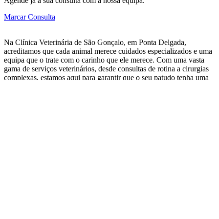
Agende já a sua consulta com a nossa equipa.
Marcar Consulta
Na Clínica Veterinária de São Gonçalo, em Ponta Delgada,
acreditamos que cada animal merece cuidados especializados e uma
equipa que o trate com o carinho que ele merece. Com uma vasta
gama de serviços veterinários, desde consultas de rotina a cirurgias
complexas, estamos aqui para garantir que o seu patudo tenha uma
vida longa, saudável e feliz.
Menu
Página Inicial
Sobre Nós
Serviços
Perguntas Frequentes
Contactos
Loja Online
Termos e Condições
|
Política de Privacidade
|
Política de Cookies
|
Mapa do Site
Todos os direitos reservados © 2025
Clínica Veterinária de São
Gonçalo
| Desenvolvido por
Insurgente