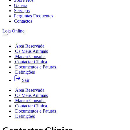
Sobre Nós
aumenta a
Galeria
probabilidade
Serviços
de ver
Perguntas Frequentes
conteúdo e
Contactos
ofertas
personalizados.
Loja Online
Área Reservada
Os Meus Animais
Marcar Consulta
Contactar Clínica
Documentos e Faturas
Definições
Sair
Área Reservada
Os Meus Animais
Marcar Consulta
Contactar Clínica
Documentos e Faturas
Definições