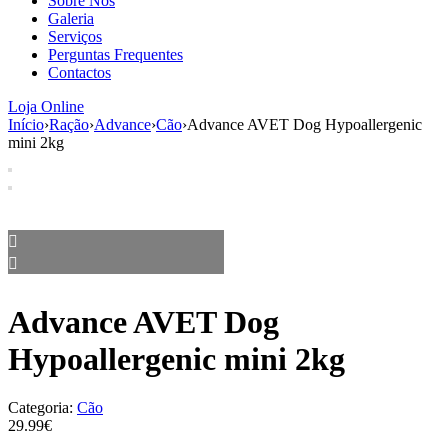
Sobre Nós
aumenta a
Galeria
probabilidade
Serviços
de ver
Perguntas Frequentes
conteúdo e
Contactos
ofertas
personalizados.
Loja Online
Início
›
Ração
›
Advance
›
Cão
›
Advance AVET Dog Hypoallergenic
mini 2kg
Advance AVET Dog
Hypoallergenic mini 2kg
Categoria:
Cão
29.99€