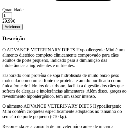
Quantidade
Quantidade
de
29.99€
Advance
Adicionar
AVET
Dog
Descrição
Hypoallergenic
mini
O ADVANCE VETERINARY DIETS Hypoallergenic Mini é um
2kg
alimento dietético completo clinicamente comprovado para cães
adultos de porte pequeno, indicado para a diminuição das
intolerâncias a ingredientes e nutrientes.
Elaborado com proteína de soja hidrolisada de muito baixo peso
molecular como única fonte de proteína e amido purificado como
única fonte de hidratos de carbono, facilita a digestão dos cães que
sofrem de alergias e intolerâncias alimentares. Além disso, graças ao
revestimento hipoalergénico, tem um sabor intenso.
O alimento ADVANCE VETERINARY DIETS Hypoallergenic
Mini contém croquetes especificamente adaptados ao tamanho do
seu cão de porte pequeno (<10 kg).
Recomenda-se a consulta de um veterinário antes de iniciar a