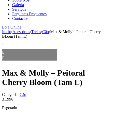
Sobre Nós
aumenta a
Galeria
probabilidade
Serviços
de ver
Perguntas Frequentes
conteúdo e
Contactos
ofertas
personalizados.
Loja Online
Início
›
Acessórios
›
Trelas
›
Cão
›
Max & Molly – Peitoral Cherry
Bloom (Tam L)
Max & Molly – Peitoral
Cherry Bloom (Tam L)
Categoria:
Cão
31.99€
Esgotado