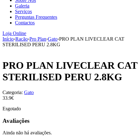
Sobre Nós
aumenta a
Galeria
probabilidade
Serviços
de ver
Perguntas Frequentes
conteúdo e
Contactos
ofertas
personalizados.
Loja Online
Início
›
Ração
›
Pro Plan
›
Gato
›
PRO PLAN LIVECLEAR CAT
STERILISED PERU 2.8KG
PRO PLAN LIVECLEAR CAT
STERILISED PERU 2.8KG
Categoria:
Gato
33.9€
Esgotado
Avaliações
Ainda não há avaliações.