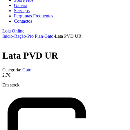
Sobre Nós
aumenta a
Galeria
probabilidade
Serviços
de ver
Perguntas Frequentes
conteúdo e
Contactos
ofertas
personalizados.
Loja Online
Início
›
Ração
›
Pro Plan
›
Gato
›
Lata PVD UR
Lata PVD UR
Categoria:
Gato
2.7€
Em stock