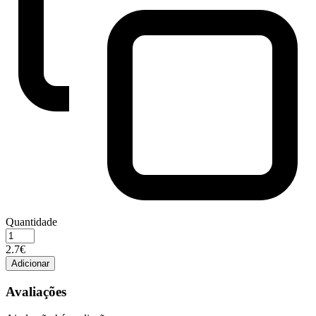
Quantidade
Quantidade
de
2.7€
Lata
Adicionar
PVD
UR
Avaliações