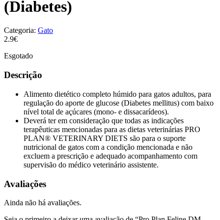
(Diabetes)
Categoria:
Gato
2.9€
Esgotado
Descrição
Alimento dietético completo húmido para gatos adultos, para
regulação do aporte de glucose (Diabetes mellitus) com baixo
nível total de açúcares (mono- e dissacarídeos).
Deverá ter em consideração que todas as indicações
terapêuticas mencionadas para as dietas veterinárias PRO
PLAN® VETERINARY DIETS são para o suporte
nutricional de gatos com a condição mencionada e não
excluem a prescrição e adequado acompanhamento com
supervisão do médico veterinário assistente.
Avaliações
Ainda não há avaliações.
Seja o primeiro a deixar uma avaliação de “Pro Plan Feline DM