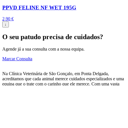
PPVD FELINE NF WET 195G
2,90
€
↓
O seu patudo precisa de cuidados?
Agende já a sua consulta com a nossa equipa.
Marcar Consulta
Na Clínica Veterinária de São Gonçalo, em Ponta Delgada,
acreditamos que cada animal merece cuidados especializados e uma
equipa que o trate com o carinho que ele merece. Com uma vasta
gama de serviços veterinários, desde consultas de rotina a cirurgias
complexas, estamos aqui para garantir que o seu patudo tenha uma
vida longa, saudável e feliz.
Menu
Página Inicial
Sobre Nós