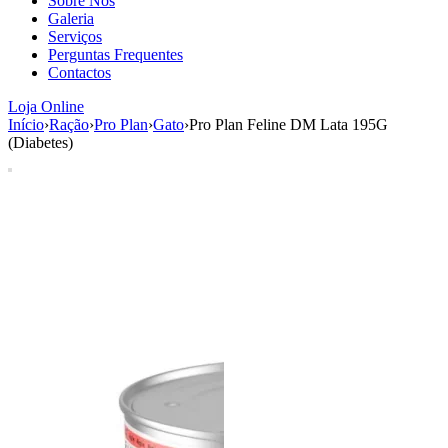
Sobre Nós
aumenta a
Galeria
probabilidade
Serviços
de ver
Perguntas Frequentes
conteúdo e
Contactos
ofertas
personalizados.
Loja Online
Início
›
Ração
›
Pro Plan
›
Gato
›
Pro Plan Feline DM Lata 195G
(Diabetes)