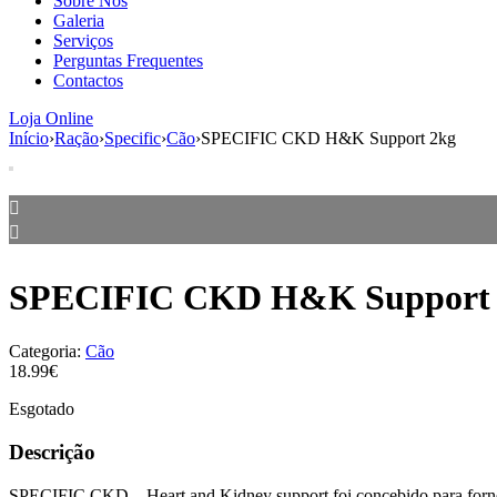
Sobre Nós
Galeria
Serviços
Perguntas Frequentes
Contactos
Loja Online
Início
›
Ração
›
Specific
›
Cão
›
SPECIFIC CKD H&K Support 2kg
SPECIFIC CKD H&K Support 
Categoria:
Cão
18.99€
Esgotado
Descrição
SPECIFIC CKD – Heart and Kidney support foi concebido para fornecer