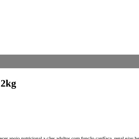
2kg
 apoio nutricional a cães adultos com função cardíaca, renal e/ou he