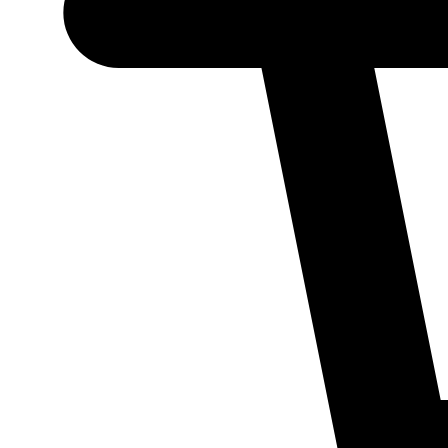
Necessário
Esses cookies
não são
opcionais.
Eles são
necessários
para o
funcionamento
do site.
Estatísticos
Para que
possamos
melhorar a
funcionalidade
e a estrutura
do site, com
base em como
ele é utilizado.
Experiência