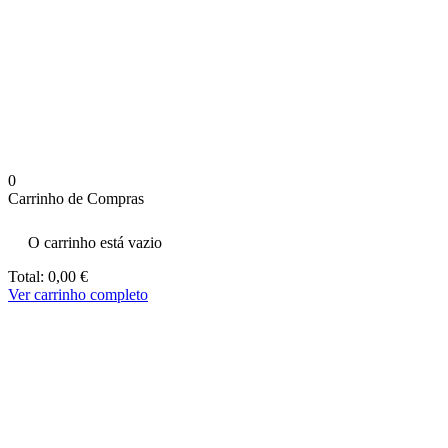
aumenta a
probabilidade
de ver
conteúdo e
ofertas
personalizados.
0
Carrinho de Compras
O carrinho está vazio
Total:
0,00
€
Ver carrinho completo