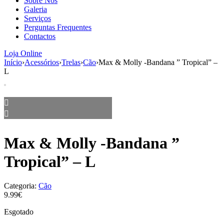
Sobre Nós
aumenta a
Galeria
probabilidade
Serviços
de ver
Perguntas Frequentes
conteúdo e
Contactos
ofertas
personalizados.
Loja Online
Início
›
Acessórios
›
Trelas
›
Cão
›
Max & Molly -Bandana ” Tropical” –
L
Max & Molly -Bandana ”
Tropical” – L
Categoria:
Cão
9.99€
Esgotado