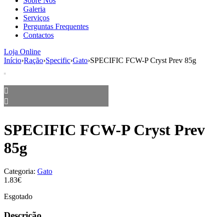
Sobre Nós
aumenta a
Galeria
probabilidade
Serviços
de ver
Perguntas Frequentes
conteúdo e
Contactos
ofertas
personalizados.
Loja Online
Início
›
Ração
›
Specific
›
Gato
›
SPECIFIC FCW-P Cryst Prev 85g
SPECIFIC FCW-P Cryst Prev
85g
Categoria:
Gato
1.83€
Esgotado
Descrição