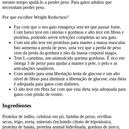
mesmo tempo ajudá-lo a perder peso. Para gatos adultos que
necessitam perder peso.
Por que escolher Weight Reduction?
Faz com que o seu gato emagreça sem ter que passar fome.
Com baixo teor em calorias e gorduras e alto teor em fibras e
proteína, podendo servir refeições completas ao seu gato.
Com um alto teor em proteínas para manter a massa muscular.
Isto aumenta a perda de peso, uma vez que a perda de peso
vem da perda da gordura e não da massa corporal magra.
Tem L-carnitina, um aminoácido queima gorduras. É rico em
ómega 3 de peixe para ajudar a manter a pele, o pelo e as
articulações saudáveis.
Com amido para uma libertação lenta de glucose e um alto
nível de fibras para diminuir a libertação de glucose, esta dieta
é adequada para gatos com diabetes.
O alto teor em fibra faz com que esta dieta seja adequada para
gatos com prisão de ventre.
Ingredientes
Proteína de milho, celulose em pó, farinha de peixe, ervilhas
secas, trigo, aveia, minerais (incluindo citrato de tripotássio),
proteína de batata, proteína animal hidrolisada, gordura de porco,