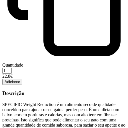
Quantidade
Quantidade
de
22.8€
SPECIFIC
Adicionar
CAT
-
Descrição
FRD
Weight
SPECIFIC Weight Reduction é um alimento seco de qualidade
Reduct
concebido para ajudar o seu gato a perder peso. É uma dieta com
1.6kg
baixo teor em gorduras e calorias, mas com alto teor em fibras e
proteínas. Isto significa que pode alimentar o seu gato com uma
grande quantidade de comida saborosa, para saciar o seu apetite e ao