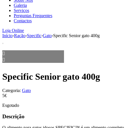
Sobre Nós
aumenta a
Galeria
probabilidade
Serviços
de ver
Perguntas Frequentes
conteúdo e
Contactos
ofertas
personalizados.
Loja Online
Início
›
Ração
›
Specific
›
Gato
›
Specific Senior gato 400g
Specific Senior gato 400g
Categoria:
Gato
5€
Esgotado
Descrição
O alimento para gatos idosos SPECIFIC™ é um alimento completo