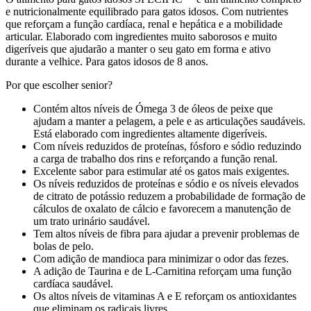
e nutricionalmente equilibrado para gatos idosos. Com nutrientes
que reforçam a função cardíaca, renal e hepática e a mobilidade
articular. Elaborado com ingredientes muito saborosos e muito
digeríveis que ajudarão a manter o seu gato em forma e ativo
durante a velhice. Para gatos idosos de 8 anos.
Por que escolher senior?
Contém altos níveis de Ómega 3 de óleos de peixe que
ajudam a manter a pelagem, a pele e as articulações saudáveis.
Está elaborado com ingredientes altamente digeríveis.
Com níveis reduzidos de proteínas, fósforo e sódio reduzindo
a carga de trabalho dos rins e reforçando a função renal.
Excelente sabor para estimular até os gatos mais exigentes.
Os níveis reduzidos de proteínas e sódio e os níveis elevados
de citrato de potássio reduzem a probabilidade de formação de
cálculos de oxalato de cálcio e favorecem a manutenção de
um trato urinário saudável.
Tem altos níveis de fibra para ajudar a prevenir problemas de
bolas de pelo.
Com adição de mandioca para minimizar o odor das fezes.
A adição de Taurina e de L-Carnitina reforçam uma função
cardíaca saudável.
Os altos níveis de vitaminas A e E reforçam os antioxidantes
que eliminam os radicais livres.