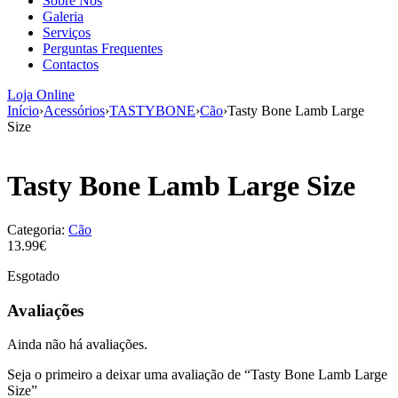
Sobre Nós
aumenta a
Galeria
probabilidade
Serviços
de ver
Perguntas Frequentes
conteúdo e
Contactos
ofertas
personalizados.
Loja Online
Início
›
Acessórios
›
TASTYBONE
›
Cão
›
Tasty Bone Lamb Large
Size
Tasty Bone Lamb Large Size
Categoria:
Cão
13.99€
Esgotado
Avaliações
Ainda não há avaliações.
Seja o primeiro a deixar uma avaliação de “Tasty Bone Lamb Large
Size”