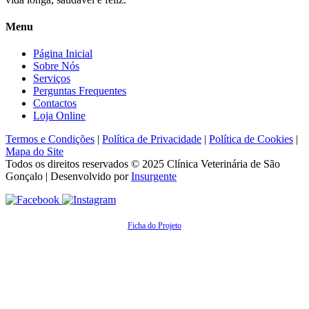
Menu
Página Inicial
Sobre Nós
Serviços
Perguntas Frequentes
Contactos
Loja Online
Termos e Condições
|
Política de Privacidade
|
Política de Cookies
|
Mapa do Site
Todos os direitos reservados © 2025
Clínica Veterinária de São
Gonçalo
| Desenvolvido por
Insurgente
Ficha do Projeto