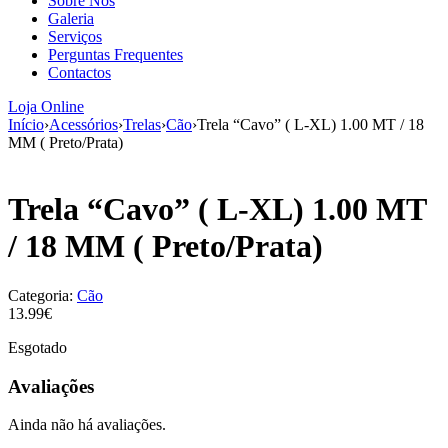
Sobre Nós
aumenta a
Galeria
probabilidade
Serviços
de ver
Perguntas Frequentes
conteúdo e
Contactos
ofertas
personalizados.
Loja Online
Início
›
Acessórios
›
Trelas
›
Cão
›
Trela “Cavo” ( L-XL) 1.00 MT / 18
MM ( Preto/Prata)
Trela “Cavo” ( L-XL) 1.00 MT
/ 18 MM ( Preto/Prata)
Categoria:
Cão
13.99€
Esgotado
Avaliações
Ainda não há avaliações.