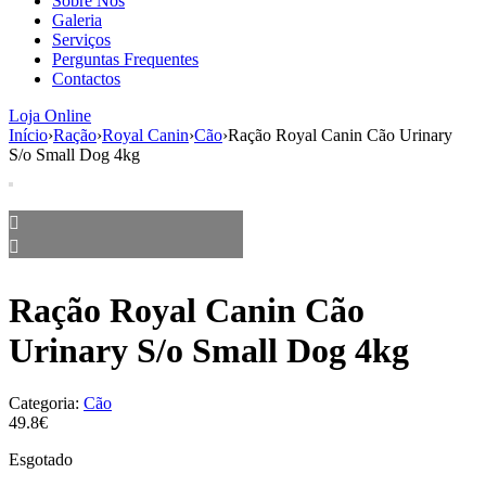
Sobre Nós
aumenta a
Galeria
probabilidade
Serviços
de ver
Perguntas Frequentes
conteúdo e
Contactos
ofertas
personalizados.
Loja Online
Início
›
Ração
›
Royal Canin
›
Cão
›
Ração Royal Canin Cão Urinary
S/o Small Dog 4kg
Ração Royal Canin Cão
Urinary S/o Small Dog 4kg
Categoria:
Cão
49.8€
Esgotado