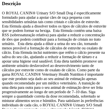
Descrição
O ROYAL CANIN® Urinary S/O Small Dog é especificamente
formulado para ajudar a apoiar cães de raça pequena com
sensibilidades urinárias tais como cristais e cálculos de estruvite.
Esta fórmula ajuda a dissolver todos os tipos de cálculos de estruvite
que se podem formar na bexiga. Esta fórmula contém uma baixa
RSS (sobressaturação relativa) para ajudar a reduzir a concentração
de iões que podem contribuir para a formação de cristais no trato
urinário. Esta dieta ajuda a diluir a urina do seu cão, tornando
menos provável a formação de cálculos de estruvite ou oxalato de
cálcio. Esta fórmula inclui nutrientes que retêm o cálcio presente na
saliva do seu cão, ajudando a reduzir a formação de tártaro e a
apoiar uma higiene oral saudável. Esta dieta também promove um
ambiente urinário desfavorável ao desenvolvimento tanto de
cálculos por estruvite como de oxalato de cálcio. Como parte da
gama ROYAL CANIN® Veterinary Health Nutrition é importante
que este produto seja dado ao seu animal de estimação apenas
quando recomendado por um médico veterinário. A transição de
uma dieta para outra para o seu animal de estimação deve ser feita
progressivamente ao longo de um período de 7–10 dias. Siga
sempre a quantidade correta da dose recomendada, sobretudo se
misturar alimentos secos e húmidos. Para satisfazer às preferências
individuais de cada cão, o ROYAL CANIN® Urinary S/O Small