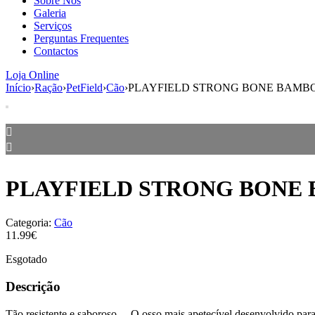
Sobre Nós
Galeria
Serviços
Perguntas Frequentes
Contactos
Loja Online
Início
›
Ração
›
PetField
›
Cão
›
PLAYFIELD STRONG BONE BAMBO
PLAYFIELD STRONG BONE 
Categoria:
Cão
11.99€
Esgotado
Descrição
Tão resistente e saboroso… O osso mais apetecível desenvolvido para