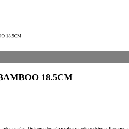
O 18.5CM
BAMBOO 18.5CM
 todos os cães. De longa duração e sabor e muito resistente. Promove