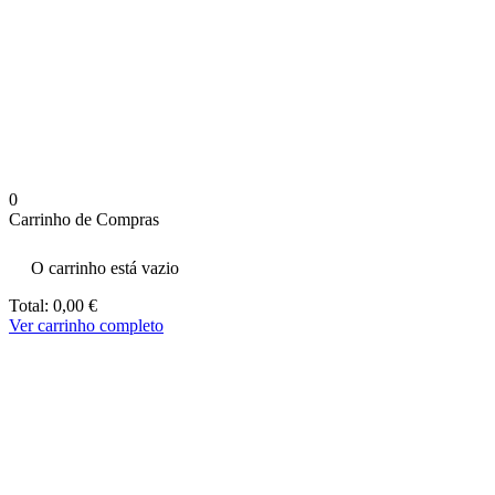
aumenta a
probabilidade
de ver
conteúdo e
ofertas
personalizados.
0
Carrinho de Compras
O carrinho está vazio
Total:
0,00
€
Ver carrinho completo