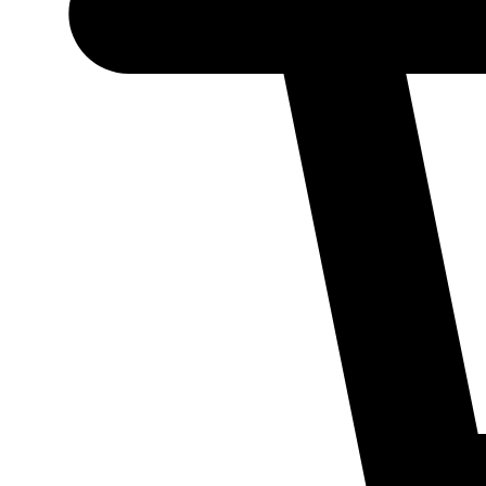
Necessário
Esses cookies
não são
opcionais.
Eles são
necessários
para o
funcionamento
do site.
Estatísticos
Para que
possamos
melhorar a
funcionalidade
e a estrutura
do site, com
base em como
ele é utilizado.
Experiência