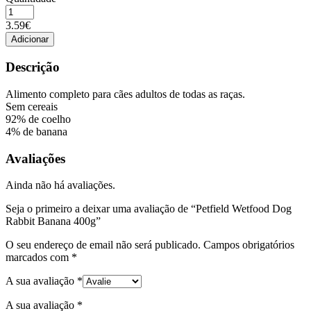
Quantidade
de
3.59€
Petfield
Adicionar
Wetfood
Dog
Descrição
Rabbit
Banana
Alimento completo para cães adultos de todas as raças.
400g
Sem cereais
92% de coelho
4% de banana
Avaliações
Ainda não há avaliações.
Seja o primeiro a deixar uma avaliação de “Petfield Wetfood Dog
Rabbit Banana 400g”
O seu endereço de email não será publicado.
Campos obrigatórios
marcados com
*
A sua avaliação
*
A sua avaliação
*