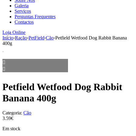
Sobre Nós
aumenta a
Galeria
probabilidade
Serviços
de ver
Perguntas Frequentes
conteúdo e
Contactos
ofertas
personalizados.
Loja Online
Início
›
Ração
›
PetField
›
Cão
›
Petfield Wetfood Dog Rabbit Banana
400g
Petfield Wetfood Dog Rabbit
Banana 400g
Categoria:
Cão
3.59€
Em stock