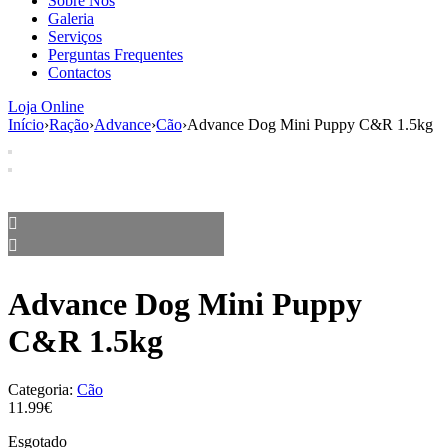
Sobre Nós
aumenta a
Galeria
probabilidade
Serviços
de ver
Perguntas Frequentes
conteúdo e
Contactos
ofertas
personalizados.
Loja Online
Início
›
Ração
›
Advance
›
Cão
›
Advance Dog Mini Puppy C&R 1.5kg
Advance Dog Mini Puppy
C&R 1.5kg
Categoria:
Cão
11.99€
Esgotado