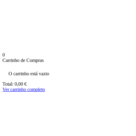
aumenta a
probabilidade
de ver
conteúdo e
ofertas
personalizados.
0
Carrinho de Compras
O carrinho está vazio
Total:
0,00
€
Ver carrinho completo