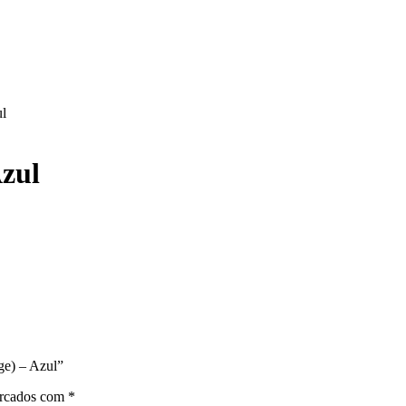
ul
Azul
ge) – Azul”
arcados com
*