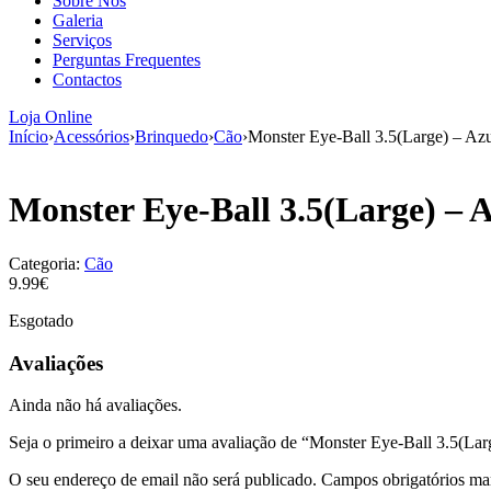
Sobre Nós
Galeria
Serviços
Perguntas Frequentes
Contactos
Loja Online
Início
›
Acessórios
›
Brinquedo
›
Cão
›
Monster Eye-Ball 3.5(Large) – Az
Monster Eye-Ball 3.5(Large) – 
Categoria:
Cão
9.99€
Esgotado
Avaliações
Ainda não há avaliações.
Seja o primeiro a deixar uma avaliação de “Monster Eye-Ball 3.5(Lar
O seu endereço de email não será publicado.
Campos obrigatórios m