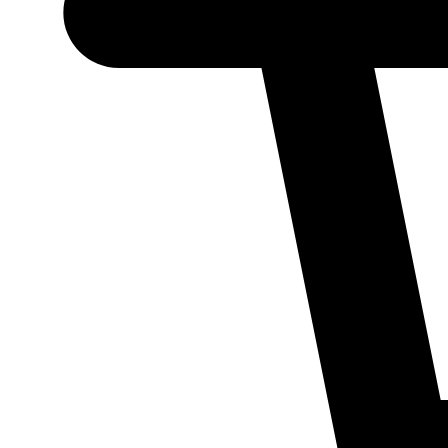
Necessário
Esses cookies
não são
opcionais.
Eles são
necessários
para o
funcionamento
do site.
Estatísticos
Para que
possamos
melhorar a
funcionalidade
e a estrutura
do site, com
base em como
ele é utilizado.
Experiência