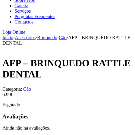
Sobre Nós
aumenta a
Galeria
probabilidade
Serviços
de ver
Perguntas Frequentes
conteúdo e
Contactos
ofertas
personalizados.
Loja Online
Início
›
Acessórios
›
Brinquedo
›
Cão
›
AFP – BRINQUEDO RATTLE
DENTAL
AFP – BRINQUEDO RATTLE
DENTAL
Categoria:
Cão
6.99€
Esgotado
Avaliações
Ainda não há avaliações.